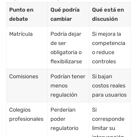
Punto en
Qué podría
Qué está en
debate
cambiar
discusión
Matrícula
Podría dejar
Si mejora la
de ser
competencia
obligatoria o
o reduce
flexibilizarse
controles
Comisiones
Podrían tener
Si bajan
menos
costos reales
regulación
para usuarios
Colegios
Perderían
Si
profesionales
poder
corresponde
regulatorio
limitar su