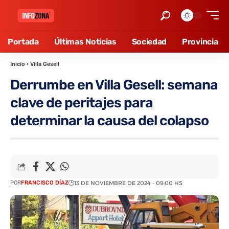
Portada
Últimas Noticias
Sociedad
Provincia
Inicio
›
Villa Gesell
Derrumbe en Villa Gesell: semana
clave de peritajes para
determinar la causa del colapso
POR
FRANCISCO DÍAZ
13 DE NOVIEMBRE DE 2024 - 09:00 HS