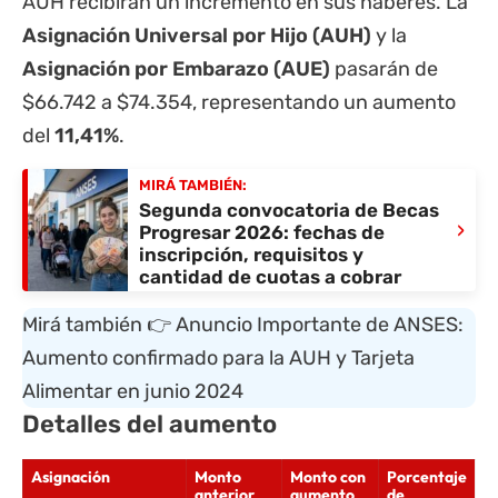
AUH recibirán un incremento en sus haberes. La
Asignación Universal por Hijo (AUH)
y la
Asignación por Embarazo (AUE)
pasarán de
$66.742 a $74.354, representando un aumento
del
11,41%
.
MIRÁ TAMBIÉN:
Segunda convocatoria de Becas
›
Progresar 2026: fechas de
inscripción, requisitos y
cantidad de cuotas a cobrar
Mirá también 👉
Anuncio Importante de ANSES:
Aumento confirmado para la AUH y Tarjeta
Alimentar en junio 2024
Detalles del aumento
Asignación
Monto
Monto con
Porcentaje
anterior
aumento
de