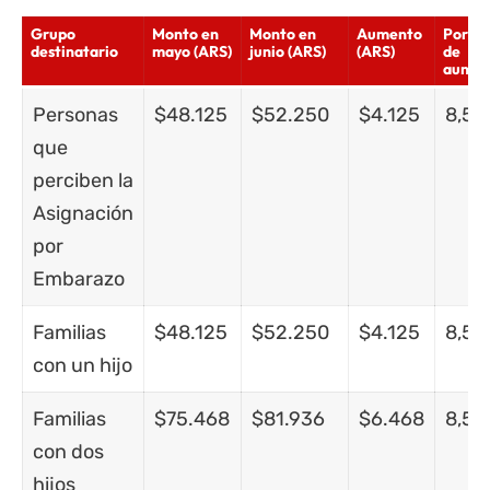
Grupo
Monto en
Monto en
Aumento
Porce
destinatario
mayo (ARS)
junio (ARS)
(ARS)
de
aumen
Personas
$48.125
$52.250
$4.125
8,57
que
perciben la
Asignación
por
Embarazo
Familias
$48.125
$52.250
$4.125
8,57
con un hijo
Familias
$75.468
$81.936
$6.468
8,57
con dos
hijos