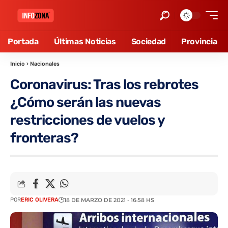
Portada
Últimas Noticias
Sociedad
Provincia
Inicio
›
Nacionales
Coronavirus: Tras los rebrotes
¿Cómo serán las nuevas
restricciones de vuelos y
fronteras?
POR
ERIC OLIVERA
18 DE MARZO DE 2021 - 16:58 HS