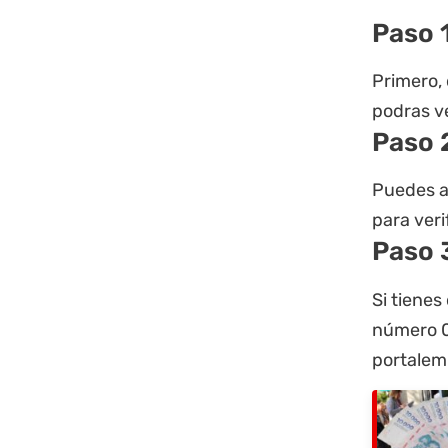
Paso 
Primero, 
podras ve
Paso 
Puedes ac
para verif
Paso 
Si tienes
número 0
portalem