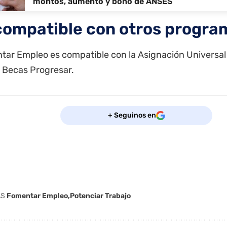
montos, aumento y bono de ANSES
compatible con otros progra
tar Empleo es compatible con la Asignación Universal 
y
Becas Progresar
.
+ Seguinos en
AS
Fomentar Empleo
Potenciar Trabajo