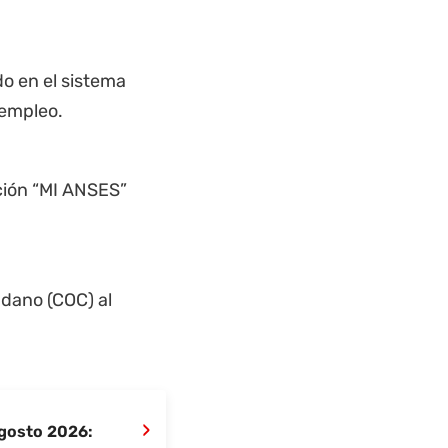
o en el sistema
 empleo.
cción “MI ANSES”
adano (COC) al
›
agosto 2026: