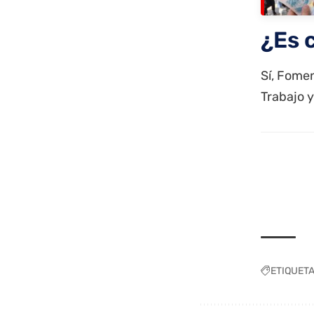
¿Es 
Sí, Fomen
Trabajo
ETIQUET