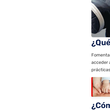
¿Qué
Fomentar 
acceder a
práctica
¿Cóm