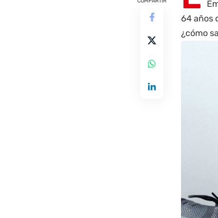
COMPARTIR
Em
64 años q
¿cómo sab