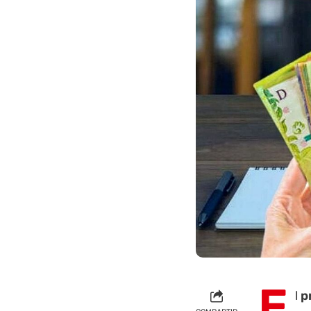
E
l
p