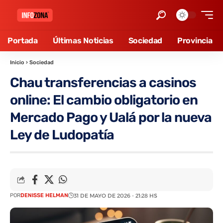
Portada
Últimas Noticias
Sociedad
Provincia
Inicio
›
Sociedad
Chau transferencias a casinos
online: El cambio obligatorio en
Mercado Pago y Ualá por la nueva
Ley de Ludopatía
POR
DENISSE HELMAN
31 DE MAYO DE 2026 - 21:28 HS