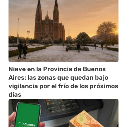
Nieve en la Provincia de Buenos
Aires: las zonas que quedan bajo
vigilancia por el frío de los próximos
días