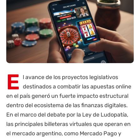
E
l avance de los proyectos legislativos
destinados a combatir las apuestas online
en el país generó un fuerte impacto estructural
dentro del ecosistema de las finanzas digitales.
En el marco del debate por la Ley de Ludopatía,
las principales billeteras virtuales que operan en
el mercado argentino, como
Mercado Pago
y