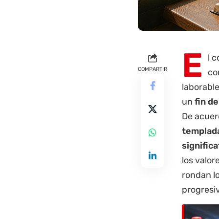
E
l 
COMPARTIR
co
laborable
un
fin d
De acuerd
templada
signific
los valo
rondan lo
progresi