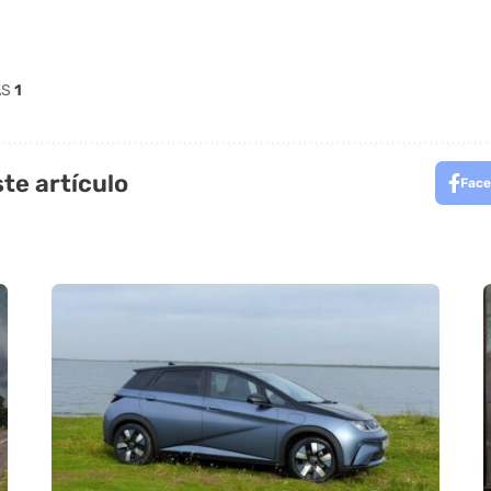
AS
1
te artículo
Face