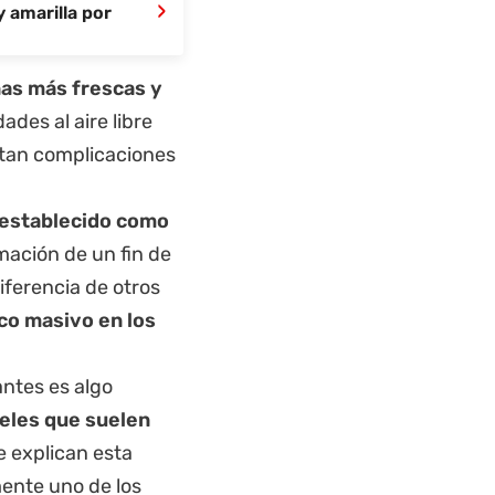
›
y amarilla por
s más frescas y
ades al aire libre
ntan complicaciones
 establecido como
mación de un fin de
iferencia de otros
co masivo en los
antes es algo
veles que suelen
e explican esta
mente uno de los