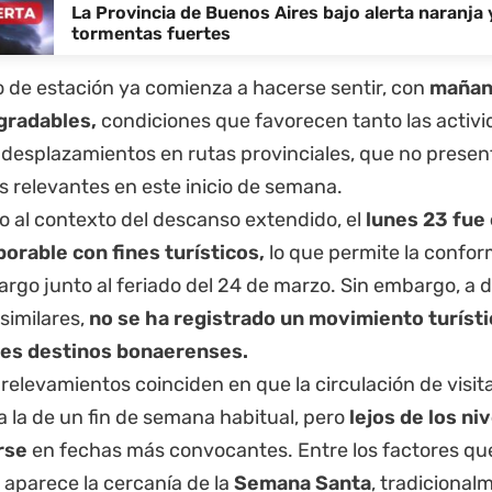
La Provincia de Buenos Aires bajo alerta naranja 
tormentas fuertes
 de estación ya comienza a hacerse sentir, con
mañana
gradables,
condiciones que favorecen tanto las activid
 desplazamientos en rutas provinciales, que no prese
s relevantes en este inicio de semana.
o al contexto del descanso extendido, el
lunes 23 fue
aborable con fines turísticos,
lo que permite la confor
rgo junto al feriado del 24 de marzo. Sin embargo, a d
similares,
no se ha registrado un movimiento turísti
les destinos bonaerenses.
 relevamientos coinciden en que la circulación de visit
a la de un fin de semana habitual, pero
lejos de los ni
rse
en fechas más convocantes. Entre los factores qu
 aparece la cercanía de la
Semana Santa
, tradicional