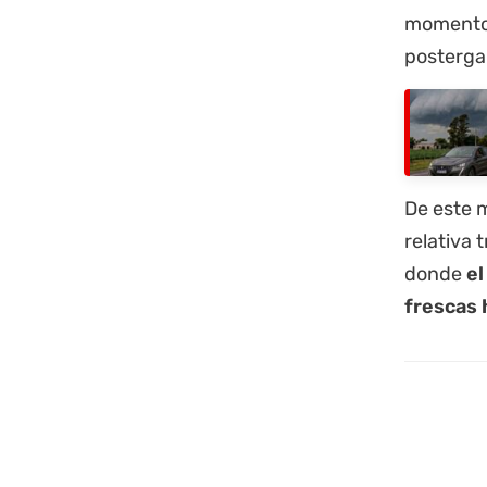
momentos 
posterga
De este m
relativa 
donde
el
frescas 