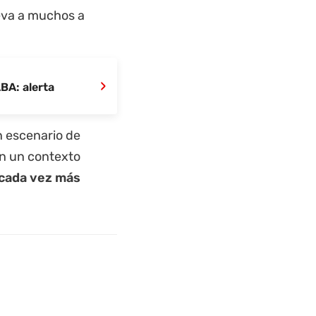
leva a muchos a
›
BA: alerta
n escenario de
 en un contexto
 cada vez más