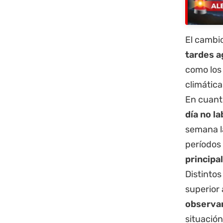
El cambio
tardes a
como los
climática
En cuant
día no l
semana la
períodos 
principa
Distintos
superior 
observa
situación