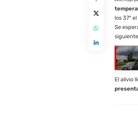
tempera
los 37° e
Se espera
siguiente
El alivio
presenta