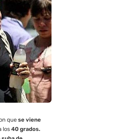
ron que
se viene
a los
40 grados.
a suba de