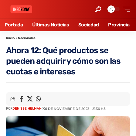
Portada
Últimas Noticias
Sociedad
Provincia
Inicio
›
Nacionales
Ahora 12: Qué productos se
pueden adquirir y cómo son las
cuotas e intereses
POR
DENISSE HELMAN
6 DE NOVIEMBRE DE 2023 - 21:36 HS