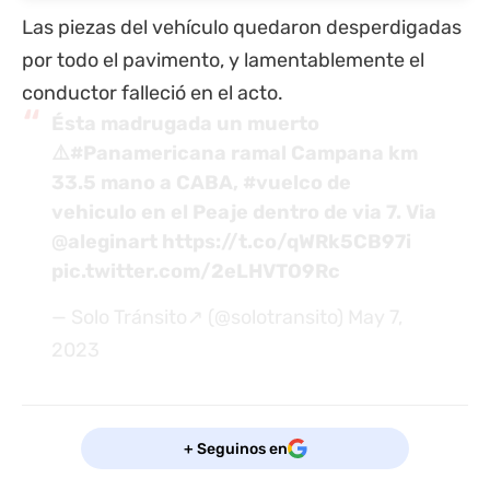
Las piezas del vehículo quedaron desperdigadas
por todo el pavimento, y lamentablemente el
conductor falleció en el acto.
Ésta madrugada un muerto
⚠️
#Panamericana
ramal Campana km
33.5 mano a CABA,
#vuelco
de
vehiculo en el Peaje dentro de via 7. Via
@aleginart
https://t.co/qWRk5CB97i
pic.twitter.com/2eLHVTO9Rc
— Solo Tránsito↗ (@solotransito)
May 7,
2023
+ Seguinos en