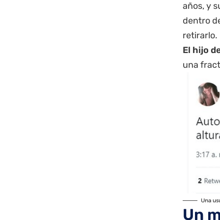
años, y s
dentro d
retirarlo.
El hijo 
una fract
Una usu
Un m