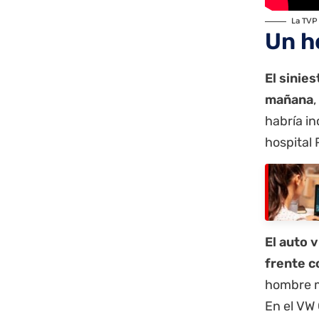
La TVP 
Un h
El sinies
mañana
habría in
hospital
El auto 
frente c
hombre m
En el VW 