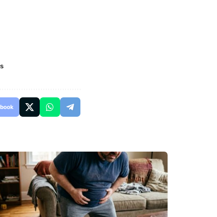
es
book