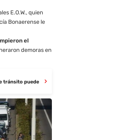
les E.O.W., quien
licía Bonaerense le
umpieron el
generaron demoras en
›
e tránsito puede