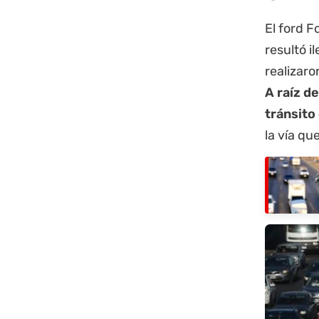
El ford F
resultó i
realizaro
A raíz d
tránsito
la vía qu