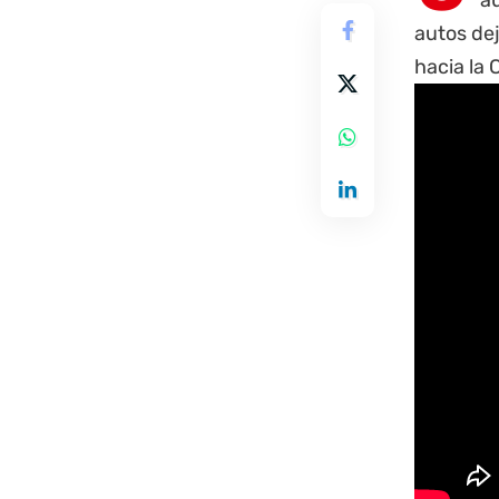
au
autos de
hacia la 