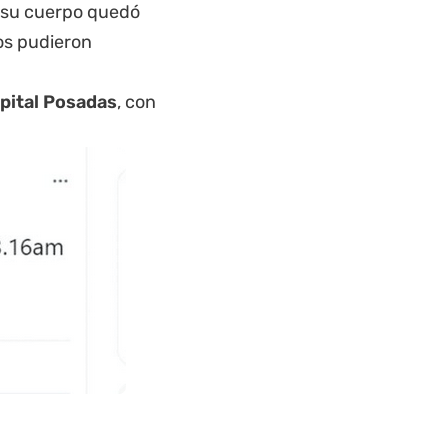
o su cuerpo quedó
os pudieron
spital Posadas
, con