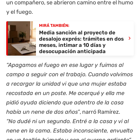
un compañero, se abrieron camino entre el humo
y el fuego.
MIRÁ TAMBIÉN:
Media sanción al proyecto de
›
desalojo exprés: trámites en dos
meses, intimar a 10 días y
desocupación anticipada
“Apagamos el fuego en ese lugar y fuimos al
campo a seguir con el trabajo. Cuando volvimos
a recargar la unidad vi que una mujer estaba
recostada en un poste. Me acerqué y ella me
pidió ayuda diciendo que adentro de la casa
había un nene de dos años”
, narró Ramírez.
“No dudé ni un segundo. Entré a la casa y vi al
nene en la cama. Estaba inconsciente, envuelto
en un toallón húmedo y con el cuerpo ardiente”
,