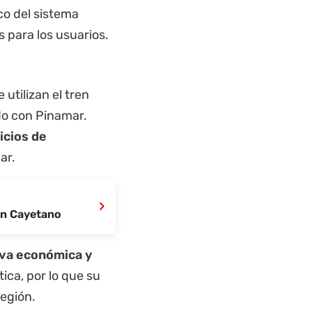
ico del sistema
s para los usuarios.
 utilizan el tren
do con Pinamar.
icios de
ar.
›
San Cayetano
iva económica y
ica, por lo que su
región.