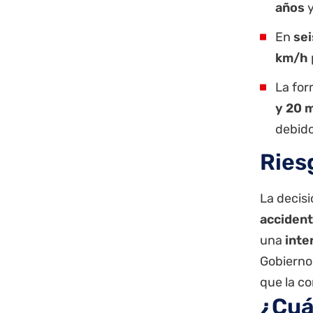
años
y
En
se
km/h
La for
y 20 
debido
Ries
La decisi
acciden
una
inte
Gobierno 
que la co
¿Cuá