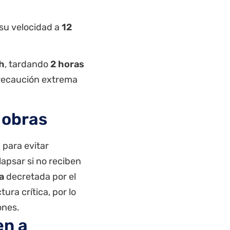
r su velocidad a
12
h
, tardando
2 horas
precaución extrema
 obras
e
para evitar
apsar si no reciben
a
decretada por el
ura crítica, por lo
ones.
en a