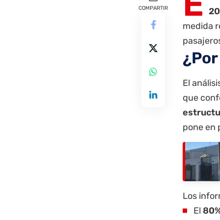
E
COMPARTIR
20
medida r
pasajero
¿Por
El anális
que conf
estructu
pone en p
Los info
El
80%