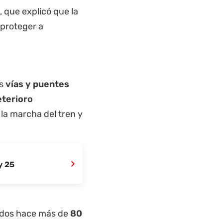
, que explicó que la
proteger a
as
vías y puentes
eterioro
la marcha del tren y
›
y 25
idos hace más de
80