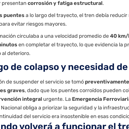
 presentan
corrosión y fatiga estructural
.
is puentes
a lo largo del trayecto, el tren debía reduci
para evitar riesgos mayores.
mación circulaba a una velocidad promedio de
40 km/
minutos
en completar el trayecto, lo que evidencia la 
 al deterioro.
go de colapso y necesidad de
ón de suspender el servicio se tomó
preventivament
tes graves
, dado que los puentes corroídos pueden col
rvención integral
urgente. La
Emergencia Ferroviari
Nacional obliga a priorizar la seguridad y la infraestruct
ntinuidad del servicio era insostenible en esas condici
ndo volverá a funcionar el tr