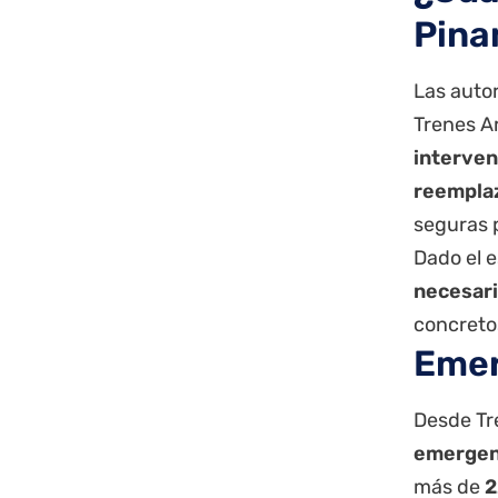
Pina
Las auto
Trenes A
interven
reemplaz
seguras p
Dado el e
necesari
concretos
Emer
Desde Tr
emergenc
más de
2