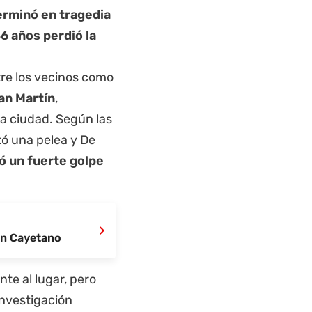
erminó en tragedia
6 años perdió la
tre los vecinos como
an Martín
,
la ciudad. Según las
tó una pelea y De
ió un fuerte golpe
›
San Cayetano
te al lugar, pero
investigación