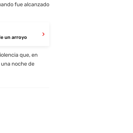
cuando fue alcanzado
›
de un arroyo
iolencia que, en
o una noche de