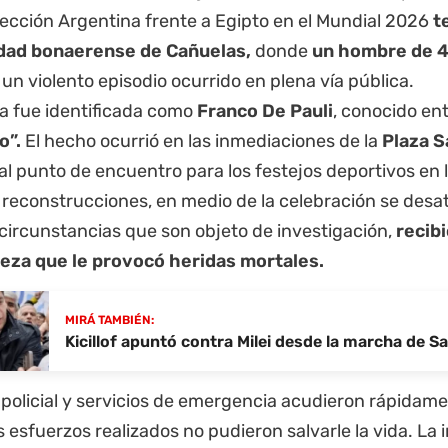
ección Argentina frente a Egipto en el Mundial 2026
t
udad bonaerense de Cañuelas,
donde
un hombre de 4
 un violento episodio ocurrido en plena vía pública.
ma fue identificada como
Franco De Pauli
, conocido en
o”.
El hecho ocurrió en las inmediaciones de la
Plaza S
al punto de encuentro para los festejos deportivos en 
 reconstrucciones, en medio de la celebración se desa
 circunstancias que son objeto de investigación,
recib
beza que le provocó heridas mortales.
MIRÁ TAMBIÉN:
Kicillof apuntó contra Milei desde la marcha de 
policial y servicios de emergencia acudieron rápidamen
s esfuerzos realizados no pudieron salvarle la vida. La 