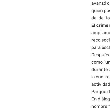
avanzó c
quien po
del delit
El crime
ampliame
recolecc
para esc
Después d
como “
un
durante
la cual r
actividad
Parque d
En diálo
hombre “n