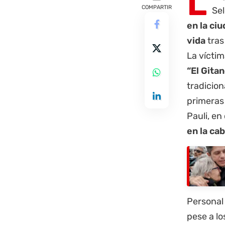
L
COMPARTIR
Sel
en la ci
vida
tras
La vícti
“El Gitan
tradicion
primeras
Pauli, en
en la ca
Personal 
pese a lo