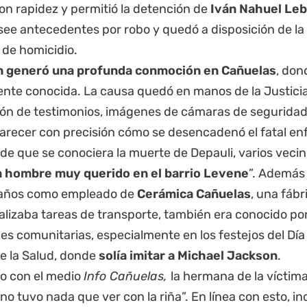
on rapidez y permitió la detención de
Iván Nahuel Le
see antecedentes por robo y quedó a disposición de la
o de homicidio.
n generó una profunda conmoción en Cañuelas
, don
nte conocida. La causa quedó en manos de la Justicia,
ión de testimonios, imágenes de cámaras de seguridad
larecer con precisión cómo se desencadenó el fatal en
e que se conociera la muerte de Depauli, varios vecin
 hombre muy querido en el barrio Levene
”. Además
 años como empleado de
Cerámica Cañuelas
, una fáb
ealizaba tareas de transporte, también era conocido po
es comunitarias, especialmente en los festejos del Día 
e la Salud, donde
solía imitar a Michael Jackson
.
go con el medio
Info Cañuelas,
la hermana de la víctim
o tuvo nada que ver con la riña”. En línea con esto, in