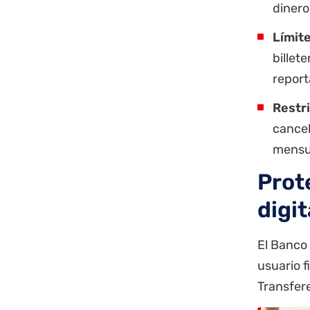
dinero
Límit
billet
report
Restr
cancel
mensua
Prot
digit
El Banco 
usuario f
Transfere