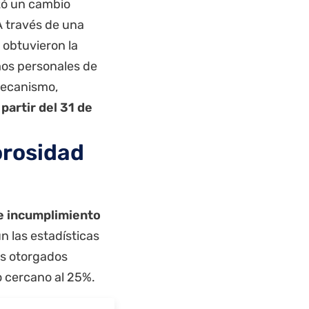
izó un cambio
A través de una
h obtuvieron la
mos personales de
mecanismo,
 partir del 31 de
orosidad
de incumplimiento
n las estadísticas
os otorgados
o cercano al 25%.