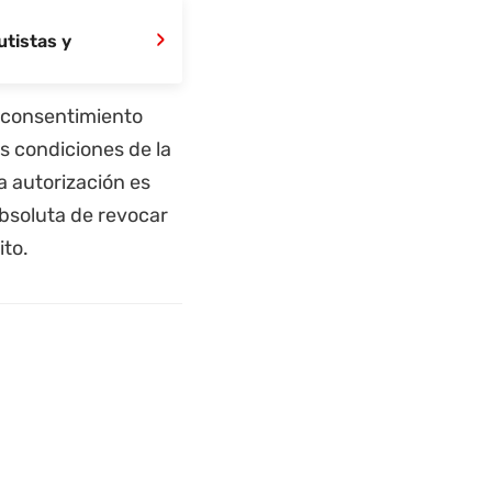
›
tistas y
l consentimiento
as condiciones de la
a autorización es
absoluta de revocar
ito.