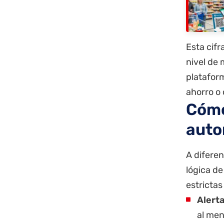
Esta cifr
nivel de 
platafor
ahorro o 
Cómo
auto
A diferen
lógica de
estrictas
Alerta
al men