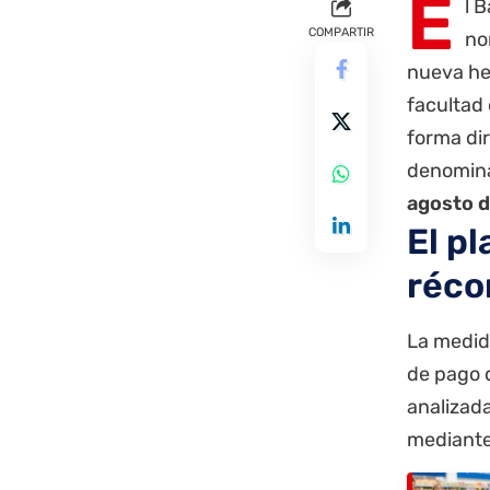
E
l 
COMPARTIR
no
nueva her
facultad
forma dir
denomina
agosto d
El p
réco
La medida
de pago d
analizada
mediante 