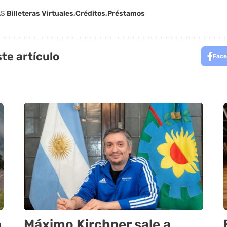
AS
Billeteras Virtuales
Créditos
Préstamos
te artículo
Face
a
Máximo Kirchner sale a