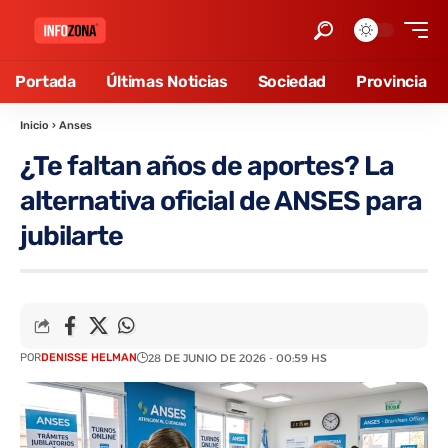
Portada
Últimas Noticias
Sociedad
Provincia
Inicio
›
Anses
¿Te faltan años de aportes? La
alternativa oficial de ANSES para
jubilarte
POR
DENISSE HELMAN
28 DE JUNIO DE 2026 - 00:59 HS