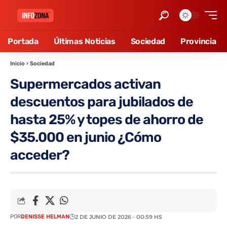
Portada
Últimas Noticias
Sociedad
Provincia
Inicio
›
Sociedad
Supermercados activan
descuentos para jubilados de
hasta 25% y topes de ahorro de
$35.000 en junio ¿Cómo
acceder?
POR
DENISSE HELMAN
2 DE JUNIO DE 2026 - 00:59 HS