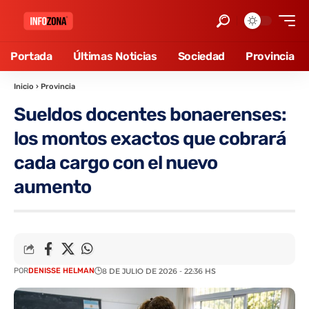
Portada
Últimas Noticias
Sociedad
Provincia
Inicio
›
Provincia
Sueldos docentes bonaerenses:
los montos exactos que cobrará
cada cargo con el nuevo
aumento
POR
DENISSE HELMAN
8 DE JULIO DE 2026 - 22:36 HS