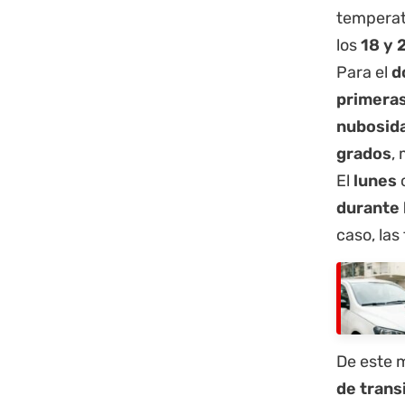
temperat
los
18 y 
Para el
d
primeras
nubosid
grados
,
El
lunes
c
durante 
caso, las
De este 
de trans