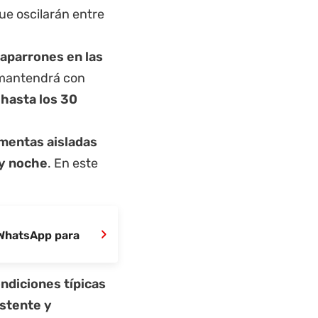
ue oscilarán entre
aparrones en las
e mantendrá con
 hasta los 30
mentas aisladas
 y noche
. En este
›
 WhatsApp para
ondiciones típicas
istente y