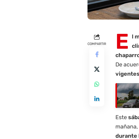
E
l 
COMPARTIR
cl
chaparro
De acuer
vigentes
Este
sáb
mañana, 
durante 