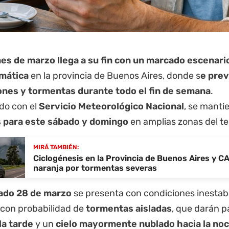
mes de marzo llega a su fin con un marcado escenario
imática
en la
provincia de Buenos Aires
, donde s
e prev
nes y tormentas durante todo el fin de semana
.
do con el
Servicio Meteorológico Nacional
, se mant
 para este sábado y domingo
en amplias zonas del te
MIRÁ TAMBIÉN:
Ciclogénesis en la Provincia de Buenos Aires y CA
naranja por tormentas severas
ado 28 de marzo
se presenta con condiciones inestab
con probabilidad de
tormentas aisladas
, que darán p
la tarde
y un
cielo mayormente nublado hacia la no