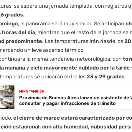
uras, se espera una jornada templada, con registros q
26 grados
.
omingo
, el panorama será muy similar. Se anticipan
ch
 horas del día
, mientras que el resto de la jornada s
ad predominante
. Las temperaturas irán desde los
20
 marcando un leve ascenso térmico.
ontinuará la misma tendencia meteorológica, con
tor
la mañana
y
cielo mayormente nublado por la tarde
 temperaturas se ubicarán entre los
23 y 29 grados
.
MIRÁ TAMBIÉN:
Provincia de Buenos Aires lanzó un asistente de
consultar y pagar infracciones de tránsito
modo,
el cierre de marzo estará caracterizado por c
ición estacional, con alta humedad, nubosidad pers