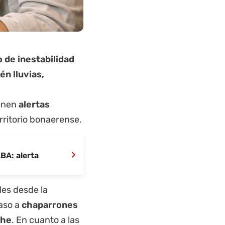
 de inestabilidad
én lluvias,
ienen
alertas
rritorio bonaerense.
›
BA: alerta
les desde la
aso a
chaparrones
che
. En cuanto a las