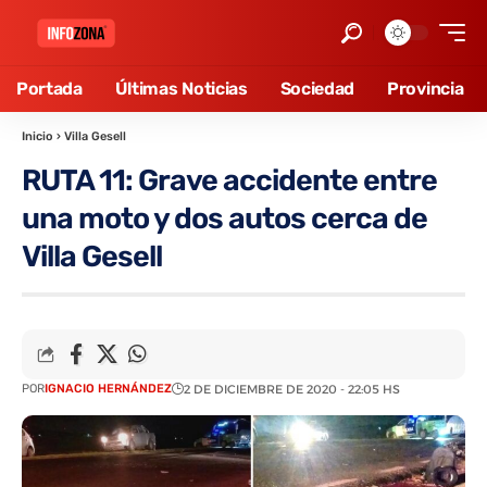
Portada
Últimas Noticias
Sociedad
Provincia
Inicio
›
Villa Gesell
RUTA 11: Grave accidente entre
una moto y dos autos cerca de
Villa Gesell
POR
IGNACIO HERNÁNDEZ
2 DE DICIEMBRE DE 2020 - 22:05 HS