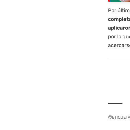
Por últim
completa
aplicaro
por lo qu
acercars
ETIQUET