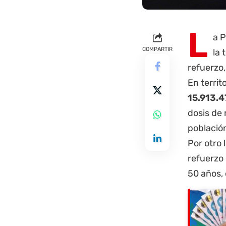
L
a
P
COMPARTIR
la 
refuerzo
En territ
15.913.4
dosis de
població
Por otro 
refuerzo
50 años,