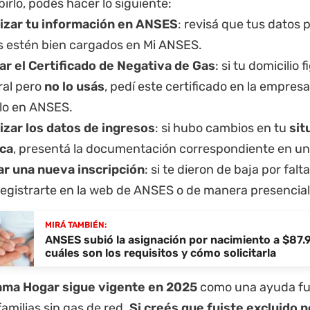
birlo, podés hacer lo siguiente:
izar tu información en ANSES
: revisá que tus datos 
es estén bien cargados en Mi ANSES.
tar el Certificado de Negativa de Gas
: si tu domicilio
ral pero
no lo usás
, pedí este certificado en la empres
lo en ANSES.
izar los datos de ingresos
: si hubo cambios en tu
sit
ca
, presentá la documentación correspondiente en un
ar una nueva inscripción
: si te dieron de baja por fal
 registrarte en la web de ANSES o de manera presencia
MIRÁ TAMBIÉN:
ANSES subió la asignación por nacimiento a $87.
cuáles son los requisitos y cómo solicitarla
ma Hogar sigue vigente en 2025
como una ayuda fu
amilias sin gas de red.
Si creés que fuiste excluido p