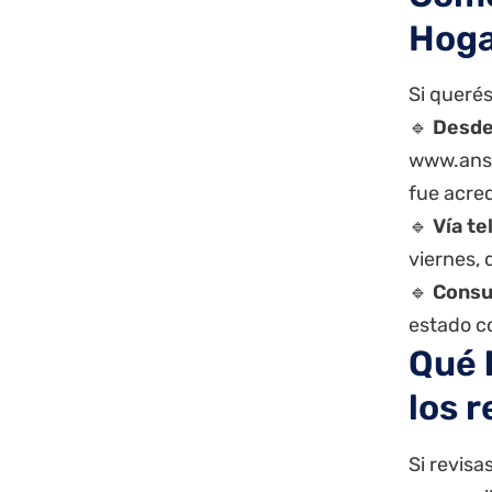
Hoga
Si querés
🔹
Desde
www.ans
fue acre
🔹
Vía te
viernes,
🔹
Consu
estado c
Qué 
los r
Si revisa