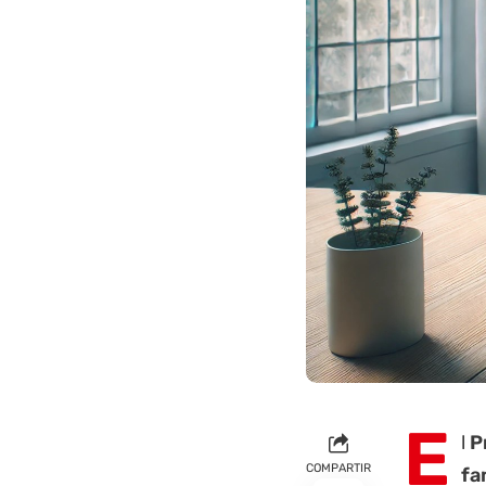
E
l
P
COMPARTIR
fa