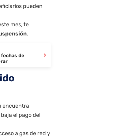
eficiarios pueden
este mes, te
suspensión
.
›
 fechas de
brar
ido
si encuentra
 baja el pago del
cceso a gas de red y