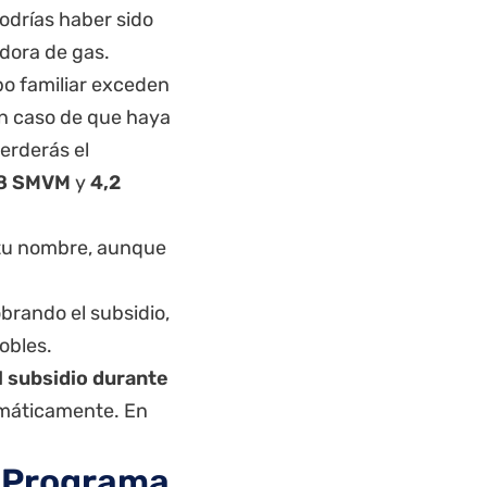
podrías haber sido
dora de gas.
po familiar exceden
n caso de que haya
perderás el
,8 SMVM
y
4,2
a tu nombre, aunque
brando el subsidio,
obles.
el subsidio durante
omáticamente. En
l Programa