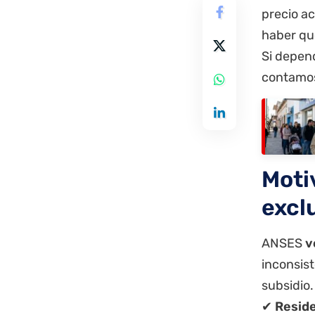
precio a
haber q
Si depend
contam
Moti
excl
ANSES
v
inconsist
subsidio
✔
Reside