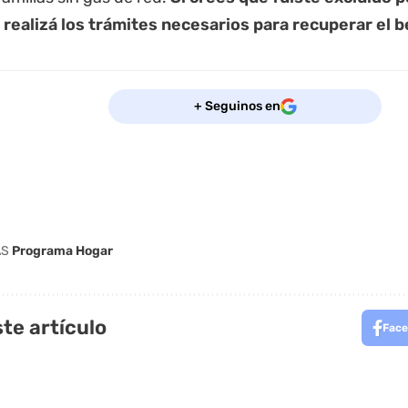
 realizá los trámites necesarios para recuperar el b
+ Seguinos en
AS
Programa Hogar
te artículo
Face