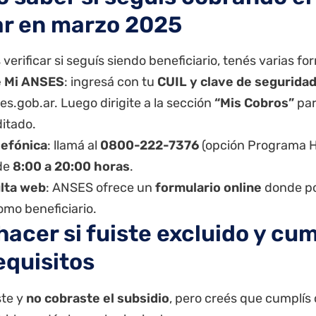
r en marzo 2025
 verificar si seguís siendo beneficiario, tenés varias f
 Mi ANSES
: ingresá con tu
CUIL y clave de seguridad
es.gob.ar
. Luego dirigite a la sección
“Mis Cobros”
par
ditado.
lefónica
: llamá al
0800-222-7376
(opción Programa H
 de
8:00 a 20:00 horas
.
lta web
: ANSES ofrece un
formulario online
donde po
omo beneficiario.
hacer si fuiste excluido y cu
equisitos
ste y
no cobraste el subsidio
, pero creés que cumplís