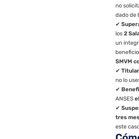
no solici
dado de 
✔
Supera
los
2 Sal
un integ
beneficio
SMVM c
✔
Titula
no lo us
✔
Benefi
ANSES
e
✔
Suspen
tres me
este cas
Cómo