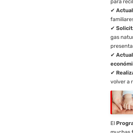
para reci
✔
Actual
familiar
✔
Solici
gas natu
presenta
✔
Actual
económi
✔
Realiz
volver a
El
Progra
muchas f