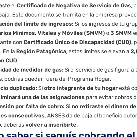
taste el
Certificado de Negativa de Servicio de Gas
, 
baja. Este documento se tramita en la empresa provee
ción del límite de ingresos:
Si los ingresos de tu gru
arios Mínimos, Vitales y Móviles (SMVM)
o
3 SMVM
e
rante con
Certificado Único de Discapacidad (CUD)
, 
. En la
Región Patagónica
, estos límites se elevan a
2
on CUD
.
ridad de medidor de gas:
Si el servicio de gas figura 
es, podrías quedar fuera del Programa Hogar.
cio duplicado:
Si
otro integrante de tu hogar
está co
liminará una de las asignaciones
para evitar cobros d
sión por falta de cobro:
Si
no retiraste el dinero d
ses consecutivos
, ANSES da de baja el beneficio aut
o, deberás
volver a inscribirte
.
 saber si seguís cobrando e