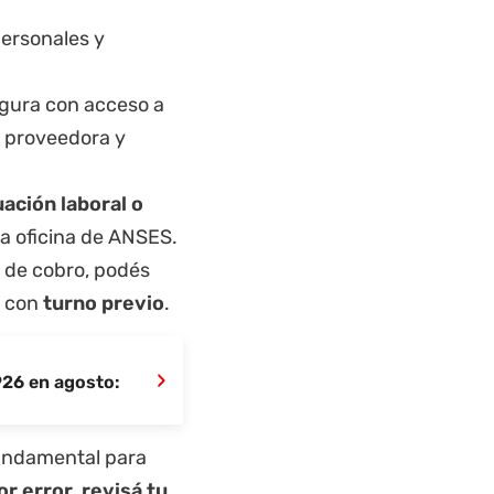
personales y
 figura con acceso a
a proveedora y
uación laboral o
a oficina de ANSES.
ta de cobro, podés
l con
turno previo
.
›
926 en agosto:
ndamental para
or error, revisá tu