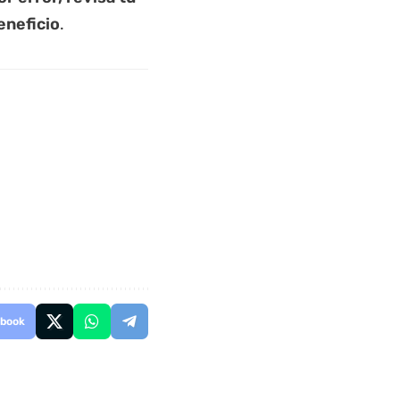
eneficio
.
book