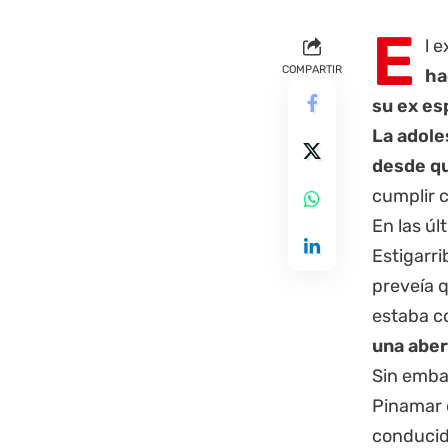
E
l e
COMPARTIR
ha
su ex es
La adole
desde qu
cumplir c
En las ú
Estigarri
preveía q
estaba co
una aber
Sin embar
Pinamar
conducido