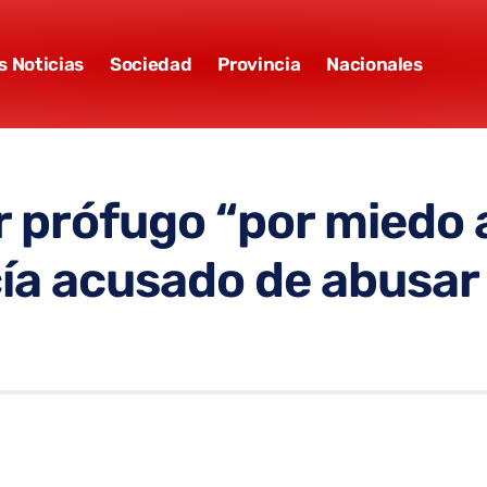
s Noticias
Sociedad
Provincia
Nacionales
r prófugo “por miedo a
ía acusado de abusar d