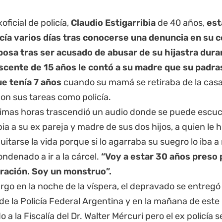
xoficial de policía,
Claudio Estigarribia
de 40 años,
est
cía varios días tras conocerse una denuncia en su c
posa tras ser acusado de abusar de su hijastra dur
scente de 15 años le contó a su madre que su padras
e tenía 7 años
cuando su mamá se retiraba de la casa 
on sus tareas como policía.
ltimas horas trascendió un audio donde se puede escu
bia a su ex pareja y madre de sus dos hijos, a quien le 
uitarse la vida porque si lo agarraba su suegro lo iba a
ndenado a ir a la cárcel.
“Voy a estar 30 años preso 
ración. Soy un monstruo”.
go en la noche de la víspera, el depravado se entregó
de la Policía Federal Argentina y en la mañana de este
 a la Fiscalía del Dr. Walter Mércuri pero el ex policía 