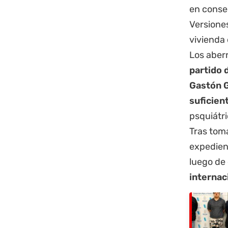
en consec
Versiones
vivienda 
Los aber
partido 
Gastón G
suficien
psquiátr
Tras toma
expedien
luego de
internac