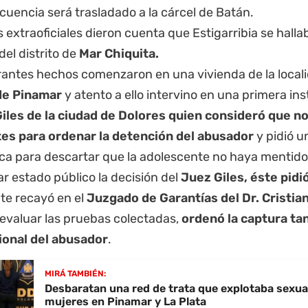
uencia será trasladado a la cárcel de Batán.
 extraoficiales dieron cuenta que Estigarribia se hall
del distrito de
Mar Chiquita.
rantes hechos comenzaron en una vivienda de la local
de Pinamar
y atento a ello intervino en una primera in
iles de la ciudad de
Dolores
quien consideró que no
tes para ordenar la detención del abusador
y pidió u
ica para descartar que la adolescente no haya mentido
r estado público la decisión del
Juez Giles, éste pidió
te recayó en el
Juzgado de Garantías del Dr. Cristia
 evaluar las pruebas colectadas,
ordenó la captura ta
ional del abusador
.
MIRÁ TAMBIÉN:
Desbaratan una red de trata que explotaba sexu
mujeres en Pinamar y La Plata