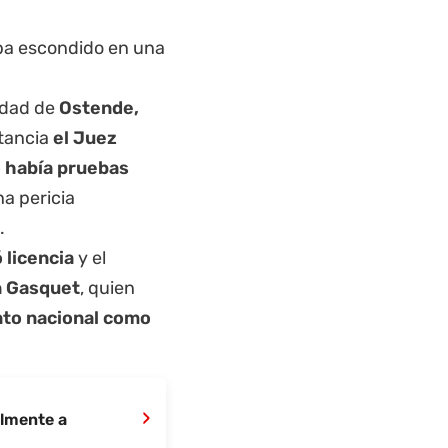
aba escondido en una
idad de
Ostende,
stancia
el Juez
 había pruebas
na pericia
.
 licencia
y el
n Gasquet
, quien
nto nacional como
›
almente a