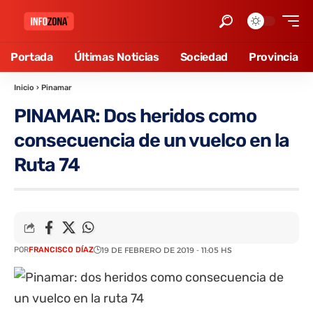
Portada
Últimas Noticias
Sociedad
Provincia
Inicio
›
Pinamar
PINAMAR: Dos heridos como
consecuencia de un vuelco en la
Ruta 74
POR
FRANCISCO DÍAZ
19 DE FEBRERO DE 2019 - 11:05 HS