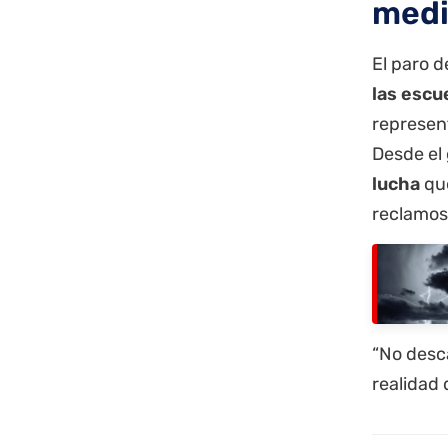
medi
El paro 
las escu
represen
Desde el
lucha
que
reclamos
“No desc
realidad