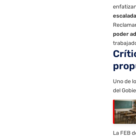
enfatiza
escalada
Reclaman
poder ad
trabajad
Críti
prop
Uno de lo
del Gobie
La FEB d