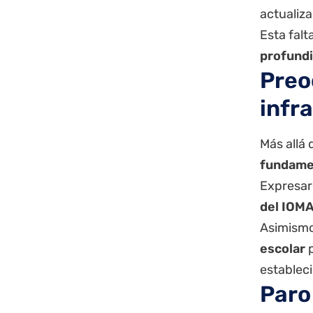
actualiza
Esta fal
profundiz
Preo
infr
Más allá 
fundame
Expresa
del IOM
Asimismo,
escolar
p
establec
Paro