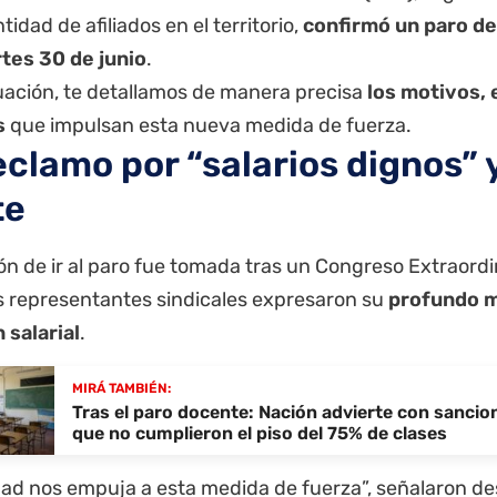
tidad de afiliados en el territorio,
confirmó un paro de
tes 30 de junio
.
uación, te detallamos de manera precisa
los motivos, 
s
que impulsan esta nueva medida de fuerza.
eclamo por “salarios dignos” y
te
ón de ir al paro fue tomada tras un Congreso Extraordi
s representantes sindicales expresaron su
profundo m
 salarial
.
MIRÁ TAMBIÉN:
Tras el paro docente: Nación advierte con sancio
que no cumplieron el piso del 75% de clases
dad nos empuja a esta medida de fuerza”, señalaron de