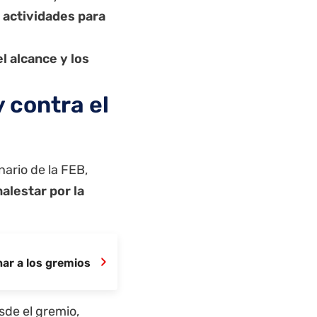
 actividades para
el alcance y los
 contra el
nario de la FEB,
alestar por la
›
nar a los gremios
sde el gremio,