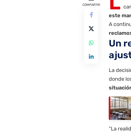
L
COMPARTIR
can
este mar
A contin
reclamo
Un r
ajus
La decisi
donde lo
situación
“La reali