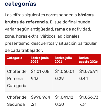
categorías
Las cifras siguientes corresponden a
básicos
brutos de referencia
. El sueldo final puede
variar según antigüedad, rama de actividad,
zona, horas extra, viáticos, adicionales,
presentismo, descuentos y situación particular
de cada trabajador.
Categoría
Básico junio
Básico julio
Básico
2026
2026
agosto 2026
Chofer de
$1.017.08
$1.060.01
$1.075.91
Primera
9,13
0,29
0,44
Categoría
Chofer de
$998.964
$1.041.12
$1.056.73
Segunda
,21
0,50
7,31