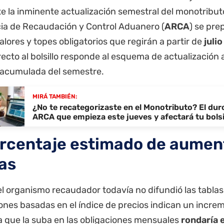
e la inminente actualización semestral del monotribut
ia de Recaudación y Control Aduanero (
ARCA
) se pre
lores y topes obligatorios que regirán a partir de
juli
recto al bolsillo responde al esquema de actualización
n acumulada del semestre.
MIRÁ TAMBIÉN:
¿No te recategorizaste en el Monotributo? El dur
ARCA que empieza este jueves y afectará tu bolsi
orcentaje estimado de aument
as
 organismo recaudador todavía no difundió las tablas of
ones basadas en el índice de precios indican un incre
a que la suba en las obligaciones mensuales
rondaría 