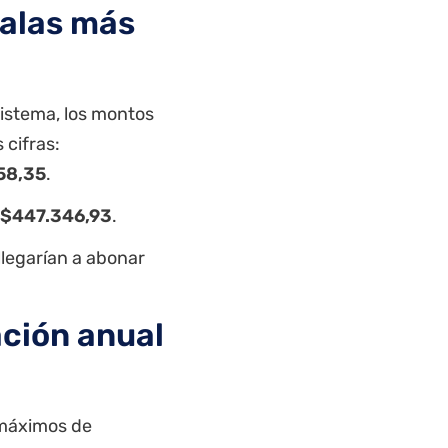
calas más
sistema, los montos
 cifras:
58,35
.
$447.346,93
.
llegarían a abonar
ación anual
s máximos de