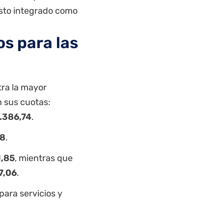
esto integrado como
s para las
tra la mayor
n sus cuotas:
.386,74
.
78
.
1,85
, mientras que
7,06
.
para servicios y