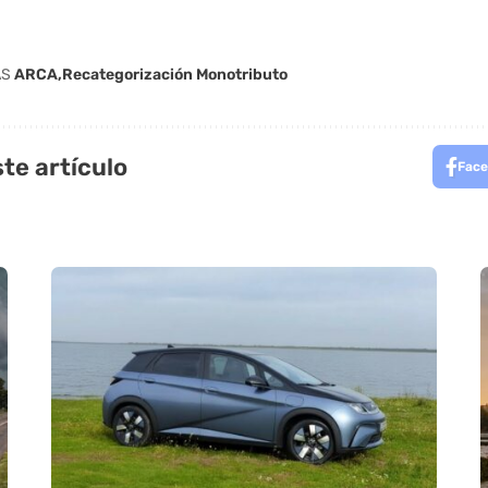
AS
ARCA
Recategorización Monotributo
te artículo
Face