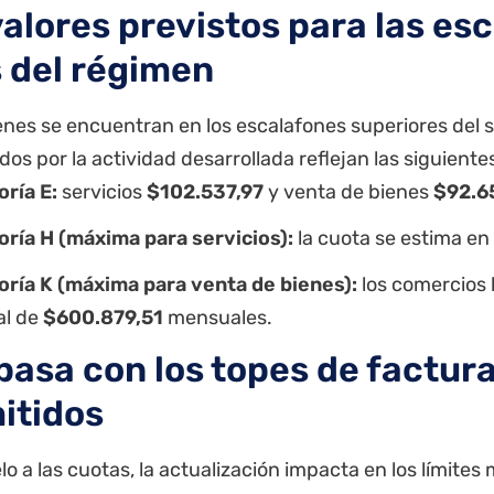
valores previstos para las es
s del régimen
enes se encuentran en los escalafones superiores del 
os por la actividad desarrollada reflejan las siguientes
ría E:
servicios
$102.537,97
y venta de bienes
$92.6
ría H (máxima para servicios):
la cuota se estima en
ría K (máxima para venta de bienes):
los comercios 
al de
$600.879,51
mensuales.
pasa con los topes de factur
itidos
lo a las cuotas, la actualización impacta en los límite