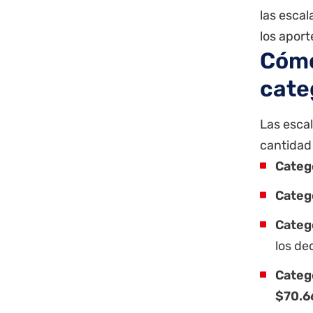
las escal
los aport
Cómo
cate
Las escal
cantidad 
Catego
Catego
Catego
los de
Catego
$70.6