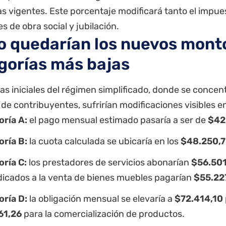
as vigentes.
Este porcentaje modificará tanto el impu
es de obra social y jubilación.
 quedarían los nuevos monto
gorías más bajas
as iniciales del régimen simplificado, donde se concen
de contribuyentes, sufrirían modificaciones visibles e
ría A:
el pago mensual estimado pasaría a ser de
$42
ría B:
la cuota calculada se ubicaría en los
$48.250,
ría C:
los prestadores de servicios abonarían
$56.50
dicados a la venta de bienes muebles pagarían
$55.22
ría D:
la obligación mensual se elevaría a
$72.414,10
61,26
para la comercialización de productos.