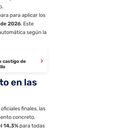
o.
para para aplicar los
o de 2026
. Este
 automática según la
›
o castigo de
llo
o en las
iciales finales, las
mento concreto.
el 14,3%
para todas