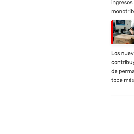
ingresos
monotrib
Los nuevo
contribu
de perman
tope máx