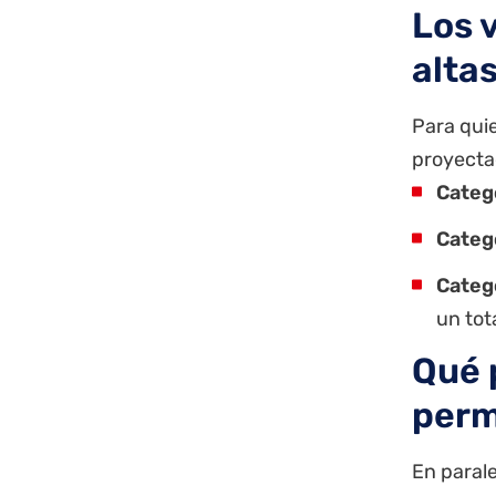
Los 
alta
Para qui
proyectad
Catego
Catego
Catego
un tot
Qué 
perm
En parale