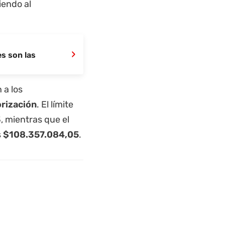
iendo al
›
es son las
 a los
rización
. El límite
3
, mientras que el
s
$108.357.084,05
.