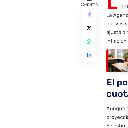
L
COMPARTIR
ant
La Agenc
nuevos va
ajuste di
inflació
El p
cuot
Aunque el
proyecci
Se estim