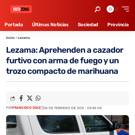
Portada
Últimas Noticias
Sociedad
Provincia
Inicio
›
Lezama
Lezama: Aprehenden a cazador
furtivo con arma de fuego y un
trozo compacto de marihuana
POR
FRANCISCO DÍAZ
28 DE FEBRERO DE 2021 - 08:38 HS