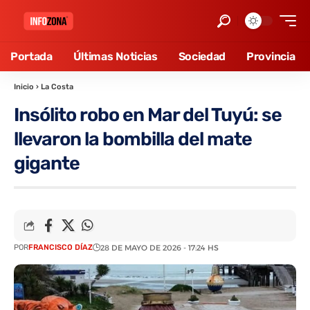
Portada
Últimas Noticias
Sociedad
Provincia
Inicio
›
La Costa
Insólito robo en Mar del Tuyú: se
llevaron la bombilla del mate
gigante
POR
FRANCISCO DÍAZ
28 DE MAYO DE 2026 - 17:24 HS