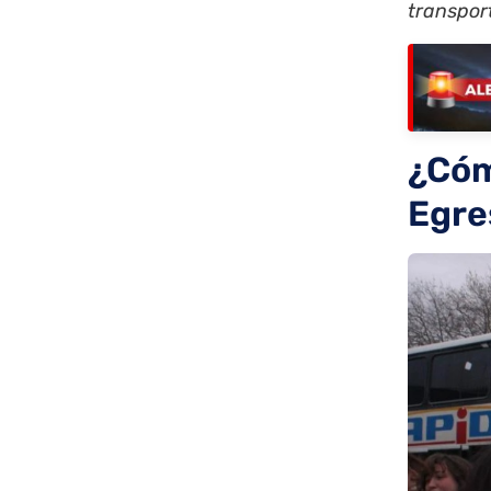
transpor
¿Cóm
Egre