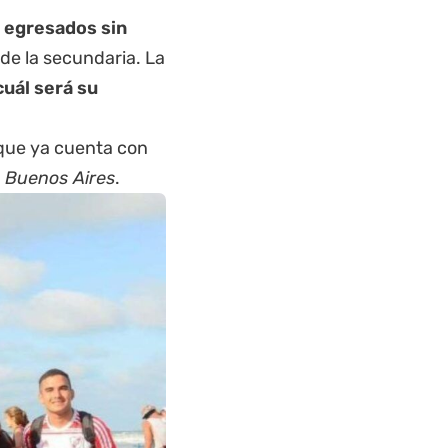
e egresados sin
de la secundaria. La
cuál será su
a que ya cuenta con
e Buenos Aires
.