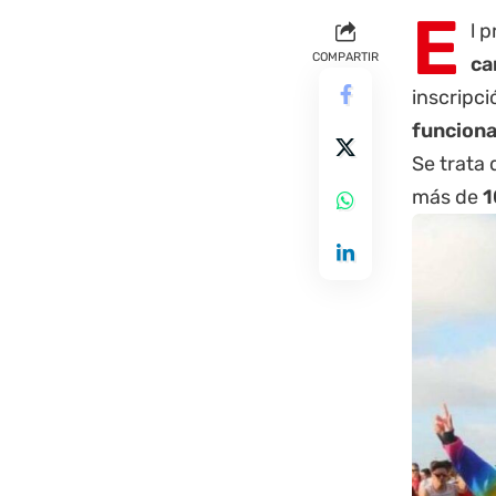
E
l 
COMPARTIR
ca
inscripci
funcion
Se trata 
más de
1