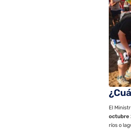
¿Cuá
El Minist
octubre
ríos o la