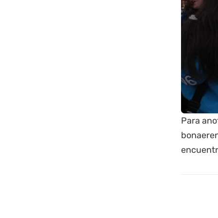
Para anot
bonaeren
encuentra