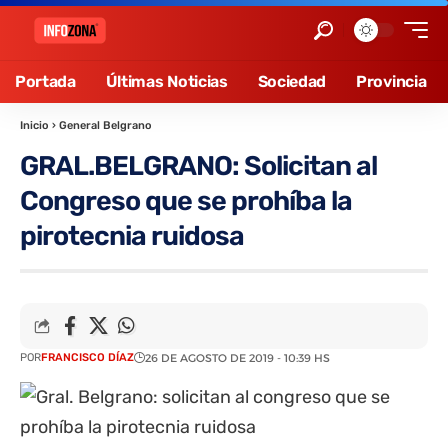
Portada
Últimas Noticias
Sociedad
Provincia
Inicio
›
General Belgrano
GRAL.BELGRANO: Solicitan al
Congreso que se prohíba la
pirotecnia ruidosa
POR
FRANCISCO DÍAZ
26 DE AGOSTO DE 2019 - 10:39 HS