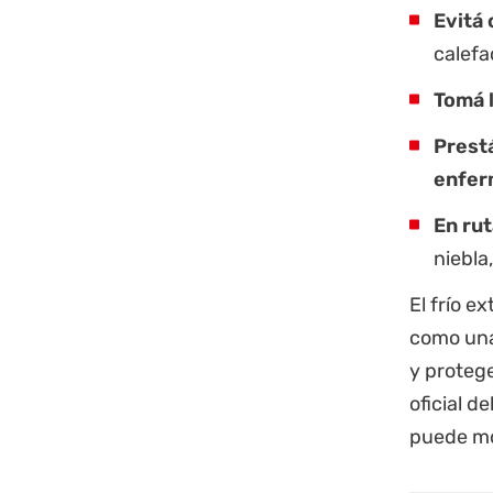
Evitá
calefa
Tomá l
Prest
enfer
En ru
niebla
El frío e
como una 
y protege
oficial d
puede mod