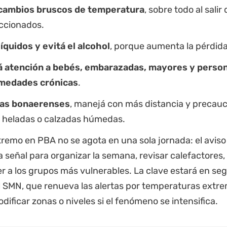
 cambios bruscos de temperatura
, sobre todo al sali
ccionados.
íquidos y evitá el alcohol
, porque aumenta la pérdida
á atención a bebés, embarazadas, mayores y perso
medades crónicas
.
tas bonaerenses
, manejá con más distancia y precauc
, heladas o calzadas húmedas.
xtremo en PBA no se agota en una sola jornada: el aviso
señal para organizar la semana, revisar calefactores, 
r a los grupos más vulnerables. La clave estará en segu
el SMN, que renueva las alertas por temperaturas extr
ificar zonas o niveles si el fenómeno se intensifica.