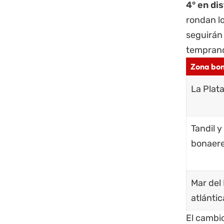
4° en di
rondan l
seguirán 
temprano 
Zona bo
La Plat
Tandil y
bonaer
Mar del 
atlántic
El cambio