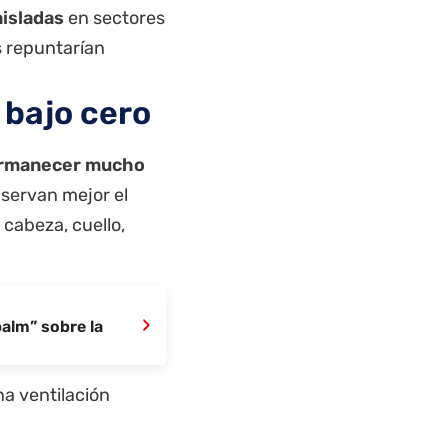
aisladas
en sectores
s repuntarían
 bajo cero
ermanecer mucho
nservan mejor el
cabeza, cuello,
›
palm” sobre la
a ventilación