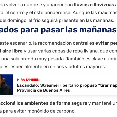
ría volver a cubrirse y aparecerían
lluvias o lloviznas 
ta
, el centro y el este bonaerense. Aunque las máxima
el domingo, el frío seguirá presente en las mañanas.
ados para pasar las mañanas
 este escenario, la recomendación central es
evitar p
 aire libre
y usar varias capas de ropa liviana, que co
 una sola prenda muy pesada. También es clave cubrir 
pies, especialmente en chicos y adultos mayores.
MIRÁ TAMBIÉN:
Escándalo: Streamer libertario propuso “tirar na
Provincia de Buenos Aires
accioná los ambientes de forma segura
y mantené un
 para evitar monóxido de carbono.