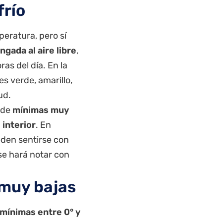
frío
peratura, pero sí
ngada al aire libre
,
as del día. En la
s verde, amarillo,
ud.
n de
mínimas muy
 interior
. En
eden sentirse con
se hará notar con
muy bajas
mínimas entre 0° y