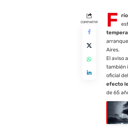
F
rí
COMPARTIR
es
tempera
arranque
Aires
.
El aviso 
también i
oficial de
efecto l
de 65 añ