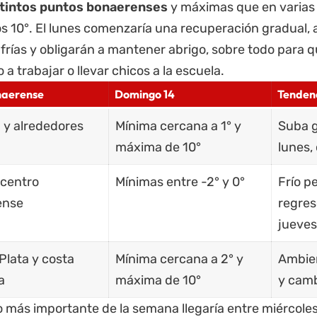
stintos puntos bonaerenses
y máximas que en varias
os 10°. El lunes comenzaría una recuperación gradual
frías y obligarán a mantener abrigo, sobre todo para 
a trabajar o llevar chicos a la escuela.
naerense
Domingo 14
Tenden
a y alrededores
Mínima cercana a 1° y
Suba g
máxima de 10°
lunes,
 centro
Mínimas entre -2° y 0°
Frío p
ense
regreso
jueves
Plata y costa
Mínima cercana a 2° y
Ambien
a
máxima de 10°
y camb
 más importante de la semana llegaría entre miércoles