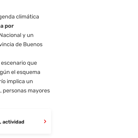
agenda climática
la por
 Nacional y un
vincia de Buenos
n escenario que
Según el esquema
frío implica un
s, personas mayores
›
, actividad