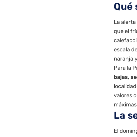
Qué s
La alerta
que el fr
calefacci
escala de
naranja y
Para la P
bajas, s
localidad
valores c
máximas 
La s
El domin