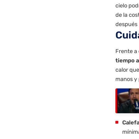
cielo pod
de
la cos
después d
Cuid
Frente a
tiempo al
calor que
manos y 
Calef
mínima