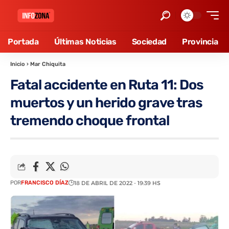
Portada
Últimas Noticias
Sociedad
Provincia
Inicio
›
Mar Chiquita
Fatal accidente en Ruta 11: Dos
muertos y un herido grave tras
tremendo choque frontal
POR
FRANCISCO DÍAZ
18 DE ABRIL DE 2022 - 19:39 HS