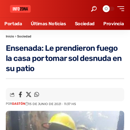
Portada
Últimas Noticias
Sociedad
Provincia
Inicio
›
Sociedad
Ensenada: Le prendieron fuego
la casa por tomar sol desnuda en
su patio
POR
GASTÓN
15 DE JUNIO DE 2021 - 11:37 HS