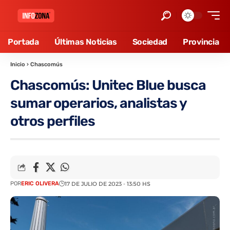
Portada
Últimas Noticias
Sociedad
Provincia
Inicio
›
Chascomús
Chascomús: Unitec Blue busca
sumar operarios, analistas y
otros perfiles
POR
ERIC OLIVERA
17 DE JULIO DE 2023 - 13:50 HS