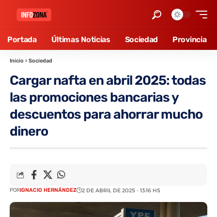
Portada
Últimas Noticias
Sociedad
Provincia
Inicio
›
Sociedad
Cargar nafta en abril 2025: todas
las promociones bancarias y
descuentos para ahorrar mucho
dinero
POR
IGNACIO HERNÁNDEZ
2 DE ABRIL DE 2025 - 13:16 HS