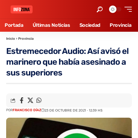
Portada
Últimas Noticias
Sociedad
Provincia
Inicio
›
Provincia
Estremecedor Audio: Así avisó el
marinero que había asesinado a
sus superiores
POR
FRANCISCO DÍAZ
23 DE OCTUBRE DE 2021 - 12:39 HS