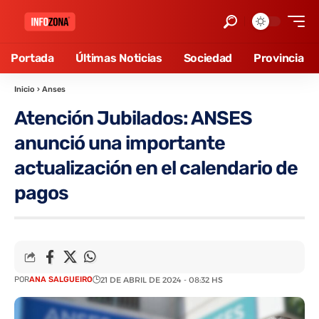
Portada
Últimas Noticias
Sociedad
Provincia
Inicio
›
Anses
Atención Jubilados: ANSES
anunció una importante
actualización en el calendario de
pagos
POR
ANA SALGUEIRO
21 DE ABRIL DE 2024 - 08:32 HS