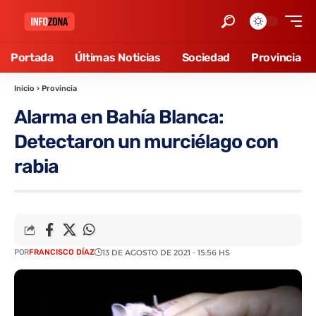
Portada
Últimas Noticias
Sociedad
Provincia
Inicio
›
Provincia
Alarma en Bahía Blanca:
Detectaron un murciélago con
rabia
POR
FRANCISCO DÍAZ
13 DE AGOSTO DE 2021 - 15:56 HS