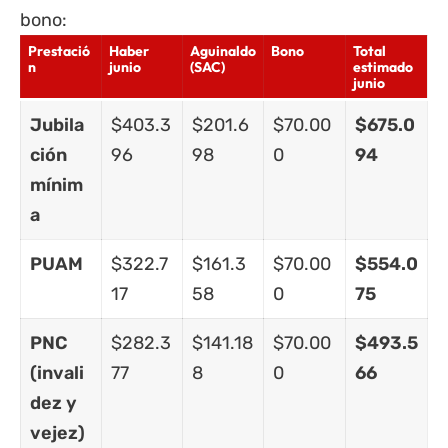
bono:
Prestació
Haber
Aguinaldo
Bono
Total
n
junio
(SAC)
estimado
junio
Jubila
$403.3
$201.6
$70.00
$675.0
ción
96
98
0
94
mínim
a
PUAM
$322.7
$161.3
$70.00
$554.0
17
58
0
75
PNC
$282.3
$141.18
$70.00
$493.5
(invali
77
8
0
66
dez y
vejez)