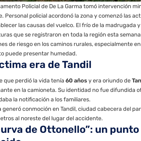
camento Policial de De La Garma tomó intervención mi
. Personal policial acordonó la zona y comenzó las ac
blecer las causas del vuelco. El frío de la madrugada y
uras que se registraron en toda la región esta seman
es de riesgo en los caminos rurales, especialmente en
o puede presentar humedad.
íctima era de Tandil
 que perdió la vida tenía
60 años
y era oriundo de
Tan
nte en la camioneta. Su identidad no fue difundida o
aba la notificación a los familiares.
ia generó conmoción en Tandil, ciudad cabecera del pa
etros al noreste del lugar del accidente.
curva de Ottonello”: un punto