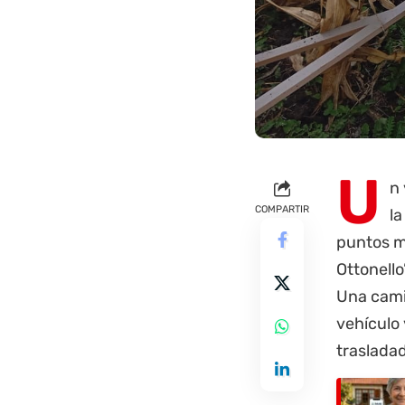
U
n 
COMPARTIR
la
puntos m
Ottonello
Una camio
vehículo 
traslada