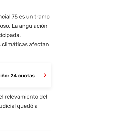
ncial 75 es un tramo
oso. La angulación
ticipada,
 climáticas afectan
›
niño: 24 cuotas
el relevamiento del
udicial quedó a