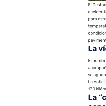
El Desta
accidente
para esta
temperat
condicion
paviment
La v
El hombre
acompaña
se aguard
La notic
130 kilóm
La “