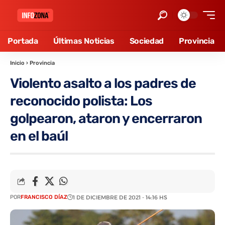
Portada
Últimas Noticias
Sociedad
Provincia
Inicio
›
Provincia
Violento asalto a los padres de
reconocido polista: Los
golpearon, ataron y encerraron
en el baúl
POR
FRANCISCO DÍAZ
1 DE DICIEMBRE DE 2021 - 14:16 HS