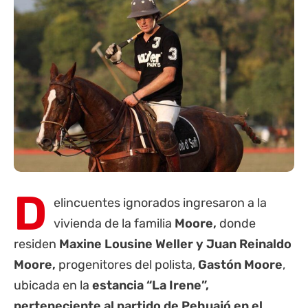
D
elincuentes ignorados ingresaron a la
vivienda de la familia
Moore,
donde
residen
Maxine Lousine Weller y Juan Reinaldo
Moore,
progenitores del polista,
Gastón Moore
,
ubicada en la
estancia “La Irene”,
perteneciente al partido de Pehuajó en el