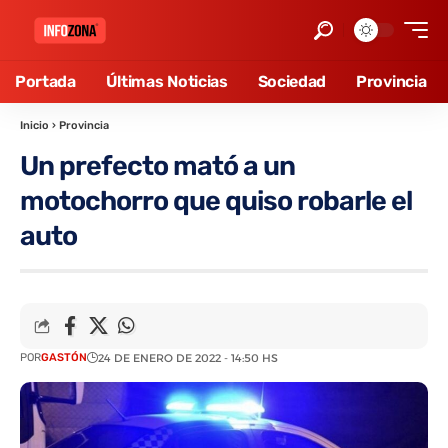
Portada
Últimas Noticias
Sociedad
Provincia
Inicio
›
Provincia
Un prefecto mató a un
motochorro que quiso robarle el
auto
POR
GASTÓN
24 DE ENERO DE 2022 - 14:50 HS