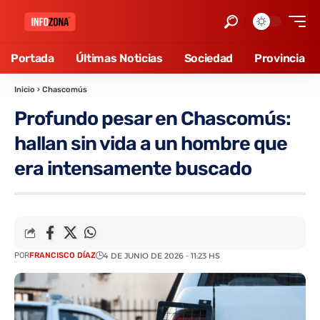
Portada
Últimas Noticias
Sociedad
Provincia
Inicio
›
Chascomús
Profundo pesar en Chascomús:
hallan sin vida a un hombre que
era intensamente buscado
POR
FRANCISCO DÍAZ
4 DE JUNIO DE 2026 - 11:23 HS