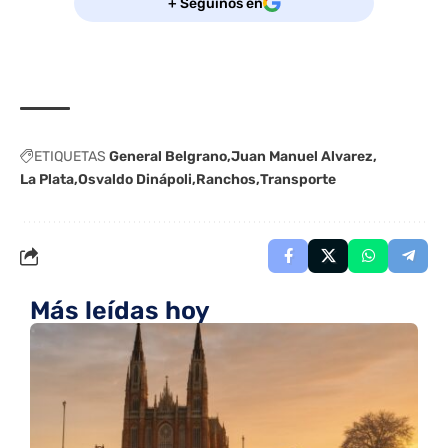
+ Seguinos en
ETIQUETAS
General Belgrano
Juan Manuel Alvarez
La Plata
Osvaldo Dinápoli
Ranchos
Transporte
Más leídas hoy