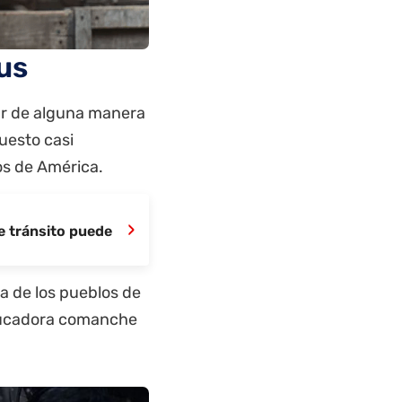
lus
tar de alguna manera
uesto casi
os de América.
›
e tránsito puede
ia de los pueblos de
 educadora comanche