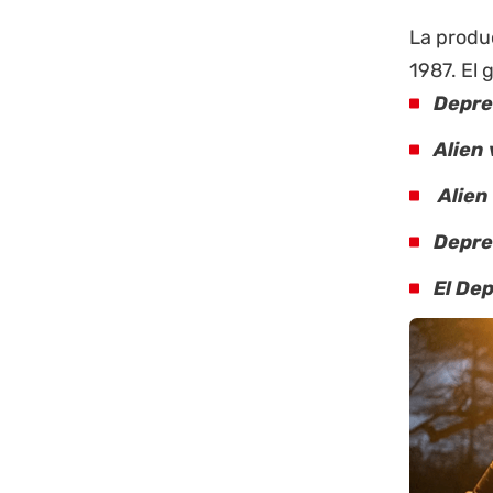
La produ
1987
. El
Depre
Alien
Alien
Depre
El De