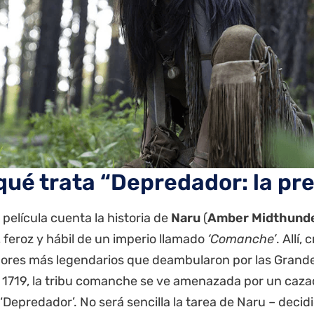
qué trata “Depredador: la pr
película cuenta la historia de
Naru
(
Amber Midthund
 feroz y hábil de un imperio llamado
‘Comanche’
. Allí,
dores más legendarios que deambularon por las Grande
o 1719, la tribu comanche se ve amenazada por un caza
‘Depredador’. No será sencilla la tarea de Naru – decid