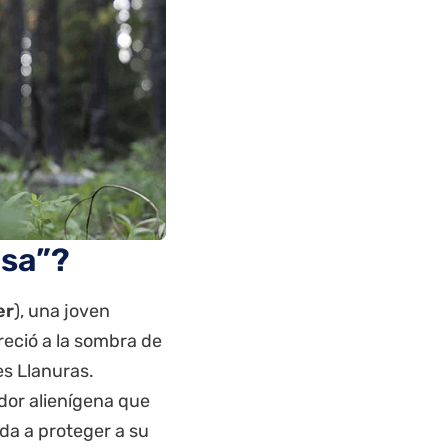
esa”?
er
), una joven
 creció a la sombra de
s Llanuras.
dor alienígena que
ida a proteger a su