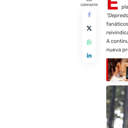
E
COMPARTIR
pl
“Depreda
fanáticos
reivindic
A contin
nueva pr