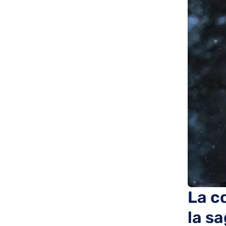
La c
la s