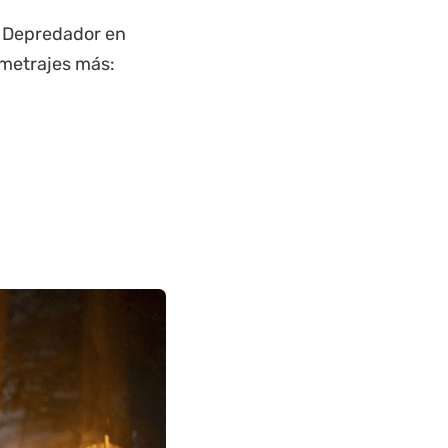
n
Depredador en
ometrajes más: