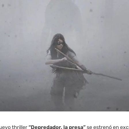
nuevo
thriller
“Depredador, la presa”
se
estrenó en excl