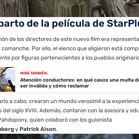
parto de la película de StarP
ión de los directores de este nuevo film era represen
comanche. Por ello, el elenco que eligieron está comp
te por figuras pertenecientes a los pueblos originari
MIRÁ TAMBIÉN:
Atención conductores: en qué casos una multa d
ser inválida y cómo reclamar
arlo a cabo, crearon un mundo verosímil a la experienc
os del siglo XVIII. Además, contaron con la asesora y
Pahdopony, quien colaboró con los guionista
nberg
y
Patrick Aison
.