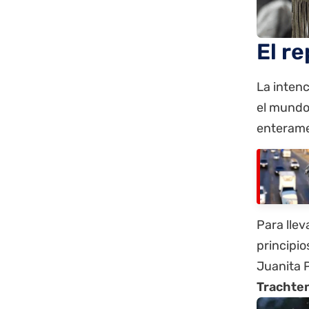
El re
La intenc
el mundo 
enteramen
Para llev
principi
Juanita 
Trachte