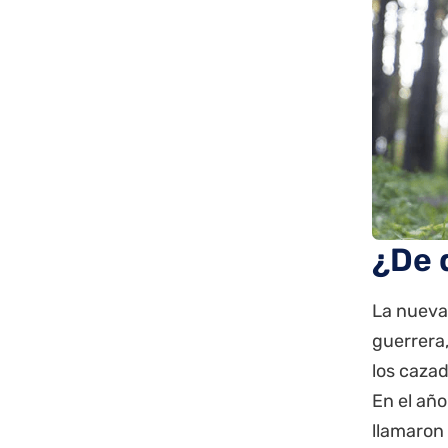
¿De 
La nueva 
guerrera,
los caza
En el añ
llamaron 