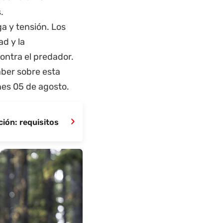
.
ga y tensión. Los
ad y la
ontra el predador.
aber sobre esta
nes 05 de agosto.
›
ión: requisitos