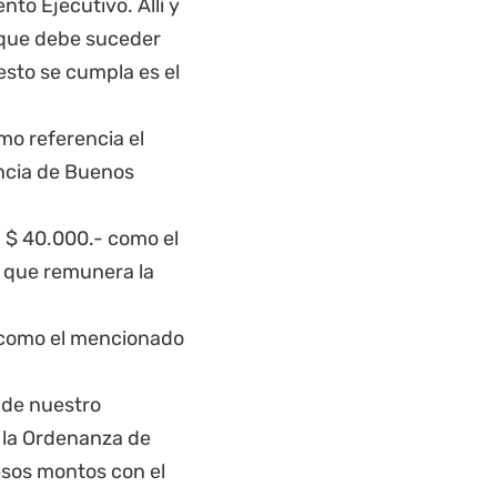
to Ejecutivo. Allí y
o que debe suceder
esto se cumpla es el
mo referencia el
ncia de Buenos
 $ 40.000.- como el
o que remunera la
 como el mencionado
d de nuestro
 la Ordenanza de
esos montos con el