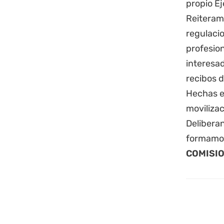
propio Ej
Reiteram
regulacio
profesion
interesa
recibos d
Hechas e
movilizac
Deliberan
formamos
COMISIO