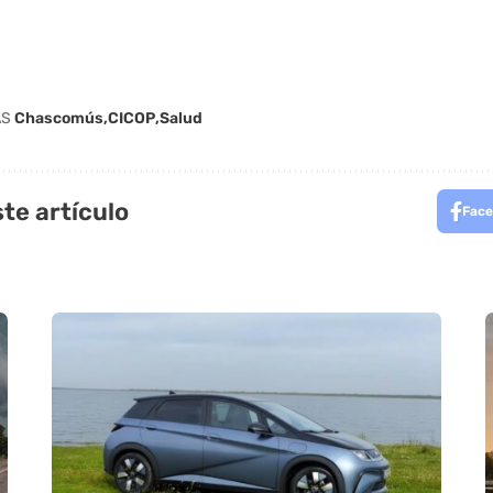
AS
Chascomús
CICOP
Salud
te artículo
Face