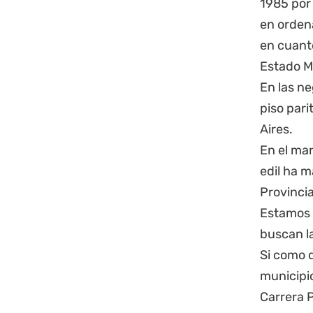
1985 por 
en orden
en cuanto
Estado Mu
En las n
piso pari
Aires
.
En el ma
edil ha 
Provinci
Estamos 
buscan l
Si como d
municipi
Carrera P