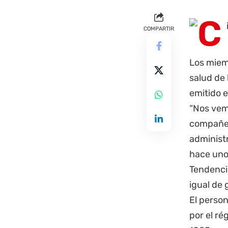
COMPARTIR
Los miem
salud de 
emitido 
“Nos vemo
compañer
administ
hace uno
Tendenci
igual de 
El person
por el r