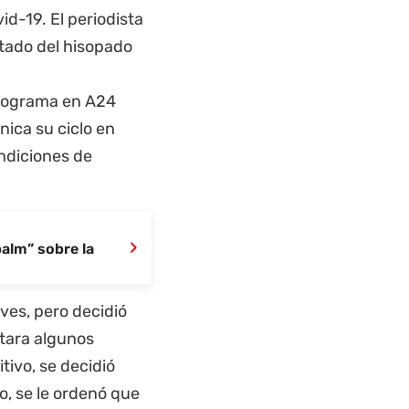
id-19. El periodista
ltado del hisopado
programa en A24
ica su ciclo en
ndiciones de
›
palm” sobre la
ves, pero decidió
ntara algunos
tivo, se decidió
o, se le ordenó que