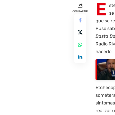
E
st
COMPARTIR
se
que se re
Puso sab
Basta B
Radio Ri
hacerlo.
Etchecop
someters
síntomas 
realizar 