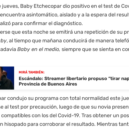
e jueves, Baby Etchecopar dio positivo en el test de Cov
 encuentra asintomático, aislado y a la espera del resu
alizó para confirmar el diagnóstico.
erse que esta noche se emitirá una repetición de su 
aby
, al tiempo que mañana conducirá de manera telefón
vadavia
Baby en el medio,
siempre que se sienta en co
MIRÁ TAMBIÉN:
Escándalo: Streamer libertario propuso “tirar na
Provincia de Buenos Aires
ar condujo su programa con total normalidad este jue
e al test por precaución, luego de que su novia prese
compatibles con los del Covid-19. Tras obtener un posi
un hisopado para corroborar el resultado. Mientras tant