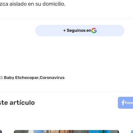
ca aislado en su domicilio.
+ Seguinos en
AS
Baby Etchecopar
Coronavirus
te artículo
Face