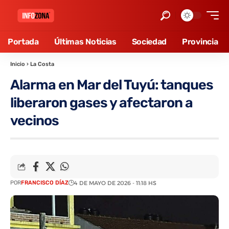
Portada
Últimas Noticias
Sociedad
Provincia
Inicio
›
La Costa
Alarma en Mar del Tuyú: tanques
liberaron gases y afectaron a
vecinos
POR
FRANCISCO DÍAZ
4 DE MAYO DE 2026 - 11:18 HS