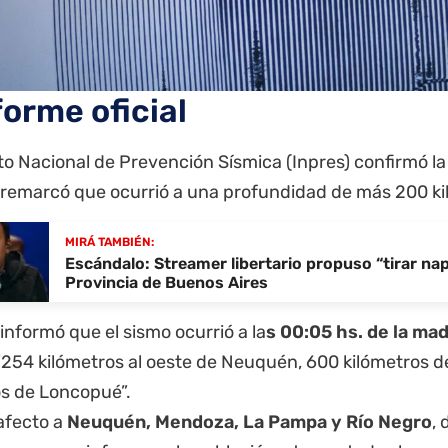
forme oficial
uto Nacional de Prevención Sísmica (Inpres) confirmó l
 remarcó que ocurrió a una profundidad de más 200 ki
MIRÁ TAMBIÉN:
Escándalo: Streamer libertario propuso “tirar na
Provincia de Buenos Aires
 informó que el sismo ocurrió a la
s 00:05 hs. de la ma
 “254 kilómetros al oeste de Neuquén, 600 kilómetros d
os de Loncopué”.
afecto a
Neuquén, Mendoza, La Pampa y Río Negro
,