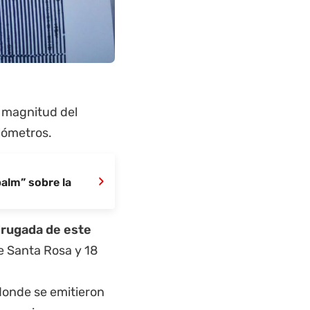
a magnitud del
lómetros.
›
palm” sobre la
drugada de este
e Santa Rosa y 18
 donde se emitieron