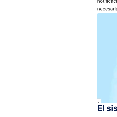
notificac
necesari
El s