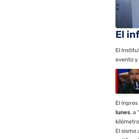
El in
El Instit
evento y
El Inpres
lunes
, a
kilómetr
El sismo 