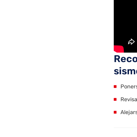
Reco
sism
Poners
Revisa
Alejar