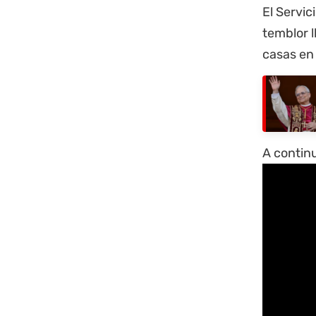
El Servic
temblor l
casas en
A continu