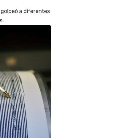
 golpeó a diferentes
s.